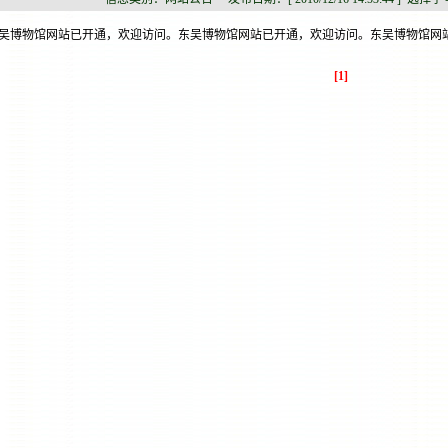
吴博物馆网站已开通，欢迎访问。
东吴博物馆网站已开通，欢迎访问。
东吴博物馆网
[1]