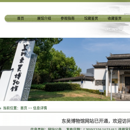
首页
展馆介绍
参观指南
馆藏鉴赏
收藏鉴赏
当前位置：
首页
>> 信息详情
东吴博物馆网站已开通，欢迎访
信息类别：网站公告 发布日期：[ 2010/12/16 14:53:44 ]
选择字