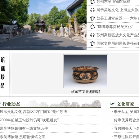
苏州东吴博物馆章程
展示吴地文化 上海交大
曾是王谢堂前器——六朝
“鹰鹰尊尊探秘吴文化”—
苏州高新区放大文化产业
国家文物局副局长关强莅
马家窑文化彩陶盆
展示吴地文化 高新区12件“国宝”亮相苏博
·
季子飤盂,吴国
2000年前越王勾践剑仍可“吹毛断发”
·
传承优秀历史文
东吴博物馆拥有一级文物58件
·
宜兴陶瓷天下
东吴博物馆 赏萌物镇馆之宝
·
三尊过眼尽开