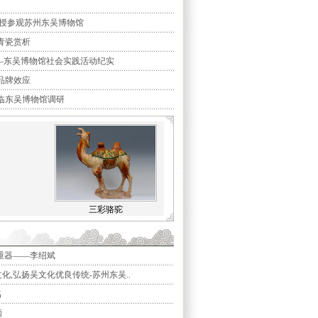
教授参观苏州东吴博物馆
青瓷赏析
—东吴博物馆社会实践活动纪实
品牌效应
临东吴博物馆调研
三彩骆驼
重器——李绍斌
化,弘扬吴文化优良传统-苏州东吴..
名
颜