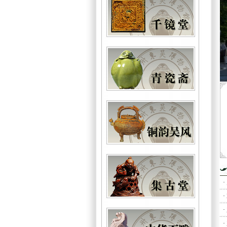
马家窑文化彩陶盆
三彩骆驼
·
·
·
·