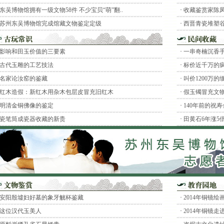
东吴博物馆拥有一级文物58件 不少宝贝“萌”翻..
·
收藏鉴赏家陈
苏州东吴博物馆完成馆藏文物鉴定定级
·
西晋青瓷堆塑
影响和田玉价值的三要素
·
一串奇楠沉香手
古代玉雕的工艺技法
·
标价近千万的
名家论汝窑的鉴藏
·
叫价1200万
红木造假：新红木用杂木包层皮冒充旧红木
·
假玉镯冒充文物
明清金铜佛像的鉴定
·
140年前的祝
瓷笔筒成瓷器收藏的新贵
·
田黄石6年涨5
安阳殷墟妇好墓的象牙觥杯鉴藏
·
2014年铜镜
这位汉代玉美人
·
2014年铜镜