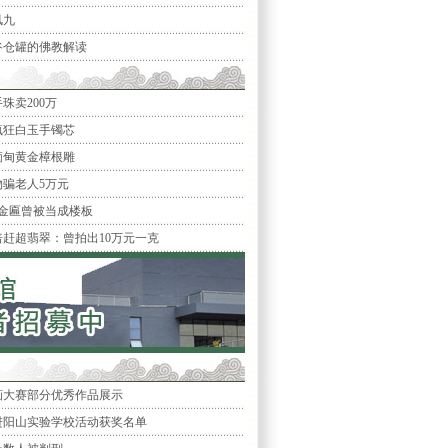
凤九
谷仓罐的佛教解读
珠卖200万
疯狂白玉手镯芯
的缅甸黄金樟根雕
骗老人5万元
寿金匾曾被当成楼板
倍赶超翡翠：曾拍出10万元一克
绘画大赛部分优秀作品展示
走进阳山实验学校活动获奖名单