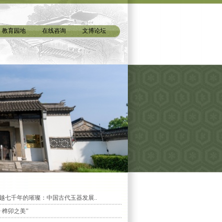
教育园地
在线咨询
文博论坛
越七千年的璀璨：中国古代玉器发展..
·榫卯之美”