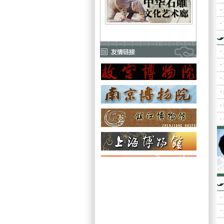
·
·
·
·
·
·
·
·
·
·