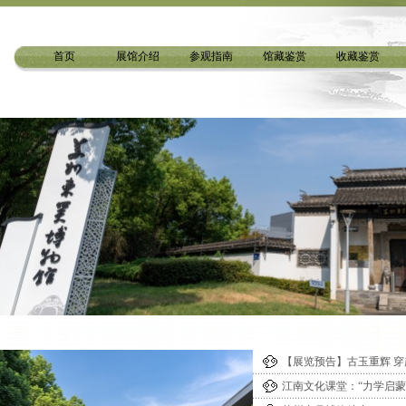
首页
展馆介绍
参观指南
馆藏鉴赏
收藏鉴赏
【展览预告】古玉重辉 穿
江南文化课堂：“力学启蒙