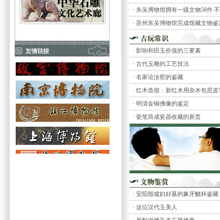
·
东吴博物馆拥有一级文物58件 不少
·
苏州东吴博物馆完成馆藏文物鉴
·
影响和田玉价值的三要素
·
古代玉雕的工艺技法
·
名家论汝窑的鉴藏
·
红木造假：新红木用杂木包层皮
·
明清金铜佛像的鉴定
·
瓷笔筒成瓷器收藏的新贵
·
安阳殷墟妇好墓的象牙觥杯鉴藏
·
这位汉代玉美人