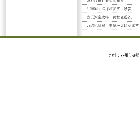
·
原料渐稀孔雀石显娇贵
·
红珊瑚：深海精灵稀世珍贵
·
古玩淘宝攻略：黄釉瓷鉴识
·
万珺说翡翠：翡翠应龙印章鉴赏
地址：苏州市浒墅关经